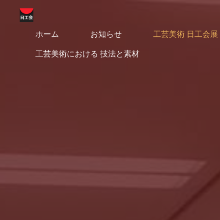
コ
ン
テ
ホーム
お知らせ
工芸美術 日工会展
工
ン
工芸美術における 技法と素材
ツ
芸
へ
美
ス
キ
術
ッ
日
プ
工
会