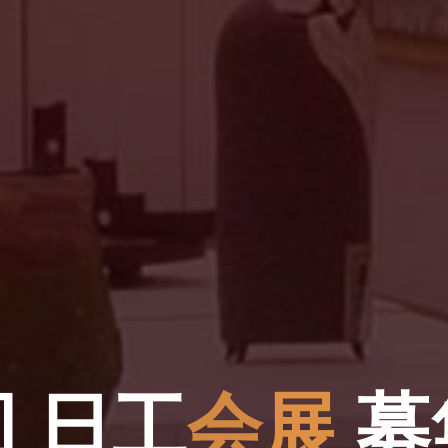
回
日
工
会
展
募