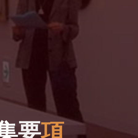
集
要
項