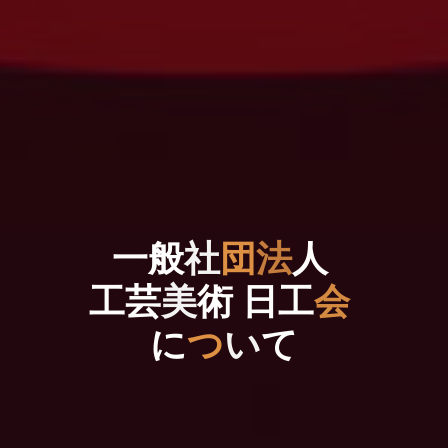
一
般
社
団
法
人
工
芸
美
術
日
工
会
に
つ
い
て