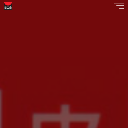
コ
工
ン
テ
芸
ン
美
ツ
へ
術
ス
日
キ
ッ
工
プ
会