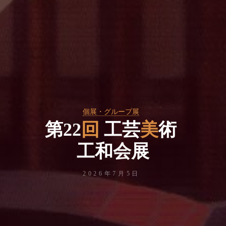
個展・グループ展
第
2
2
回
工
芸
美
術
工
和
会
展
2026年7月5日