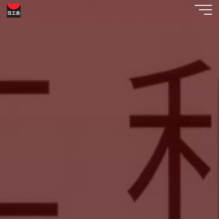
コ
工
ン
テ
芸
ン
美
ツ
へ
術
ス
日
キ
ッ
工
プ
会