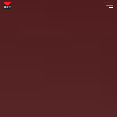
コ
工
ン
テ
芸
ン
美
ツ
へ
術
ス
日
キ
ッ
工
プ
会