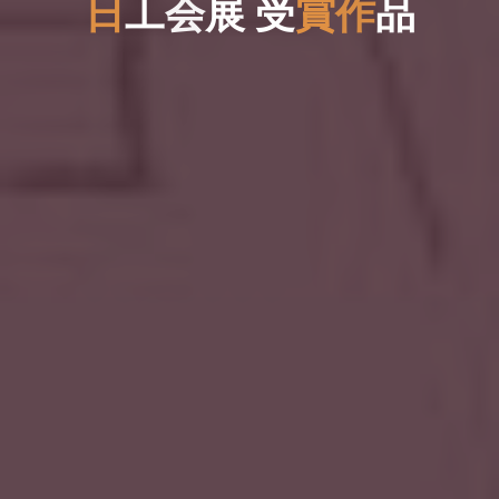
日
工
会
展
受
受
賞
作
品