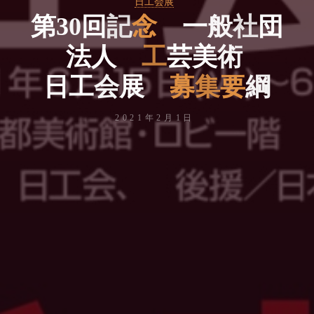
日工会展
第
3
0
回
記
念
一
般
社
団
法
人
工
芸
美
術
日
工
会
展
募
集
要
綱
2021年2月1日