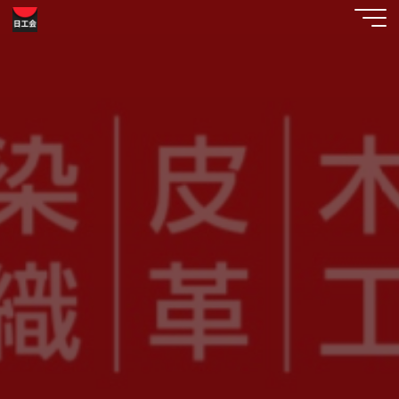
コ
工
ン
テ
芸
ン
美
ツ
へ
術
ス
日
キ
ッ
工
プ
会