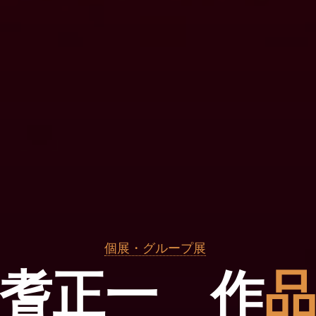
個展・グループ展
耆
正
一
作