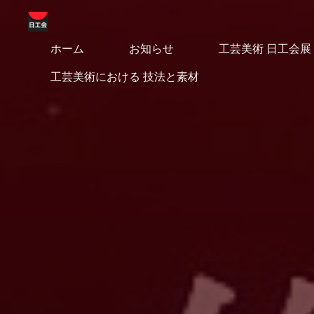
コ
ン
テ
ホーム
お知らせ
工芸美術 日工会展
工
ン
工芸美術における 技法と素材
ツ
芸
へ
美
ス
キ
術
ッ
日
プ
工
会