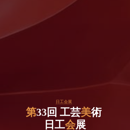
日工会展
第
3
3
回
工
芸
美
術
日
工
会
展