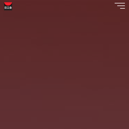
コ
工
ン
テ
芸
ン
美
ツ
へ
術
ス
日
キ
ッ
工
プ
会