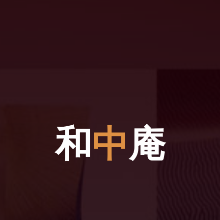
和
中
庵