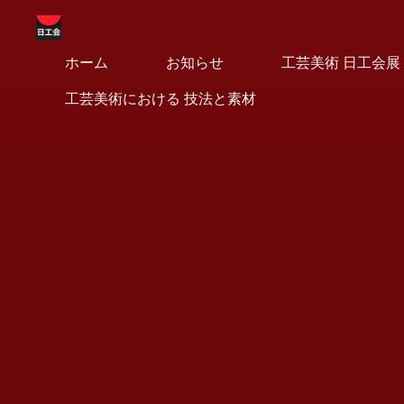
コ
ン
テ
ホーム
お知らせ
工芸美術 日工会展
工
ン
工芸美術における 技法と素材
ツ
芸
へ
美
ス
キ
術
ッ
日
プ
工
会