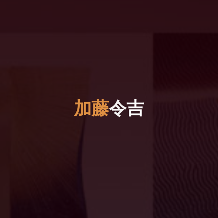
加
藤
令
吉